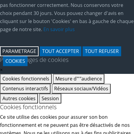
pas fonctionner correctement. Nous conservons votre
choix pendant 30 jours. Vous pouvez changer d'avis en
cliquant sur le bouton 'Cookies' en bas à gauche de chaque
page de notre site.
En savoir plus
PARAMETRAGE
TOUT ACCEPTER
TOUT REFUSER
Paramétrages de cookies
COOKIES
×
Cookies fonctionnels
Mesure d"'"audience
Contenus interactifs
Réseaux sociaux/Vidéos
Autres cookies
Session
Cookies fonctionnels
Ce site utilise des cookies pour assurer son bon
fonctionnement et ne peuvent pas être désactivés de nos
systèmes. Nous ne les utilisons pas à des fins publicitaires.