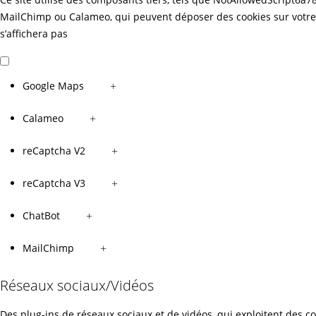
MailChimp ou Calameo, qui peuvent déposer des cookies sur votre
s’affichera pas
Google Maps
+
Calameo
+
reCaptcha V2
+
reCaptcha V3
+
ChatBot
+
MailChimp
+
Réseaux sociaux/Vidéos
Des plug-ins de réseaux sociaux et de vidéos, qui exploitent des co