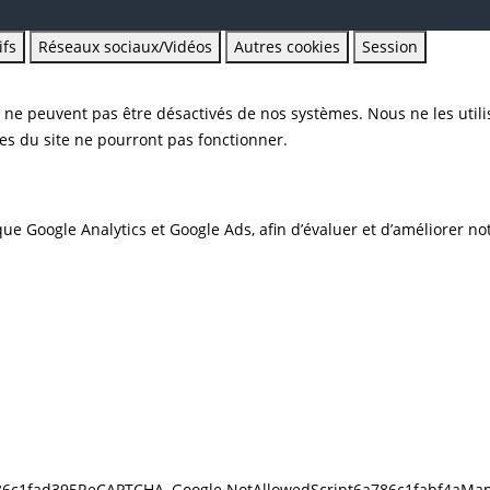
ifs
Réseaux sociaux/Vidéos
Autres cookies
Session
t ne peuvent pas être désactivés de nos systèmes. Nous ne les util
ties du site ne pourront pas fonctionner.
que Google Analytics et Google Ads, afin d’évaluer et d’améliorer not
6a786c1fad395ReCAPTCHA, Google NotAllowedScript6a786c1fabf4aMap