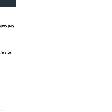
isons pas
re site
s,